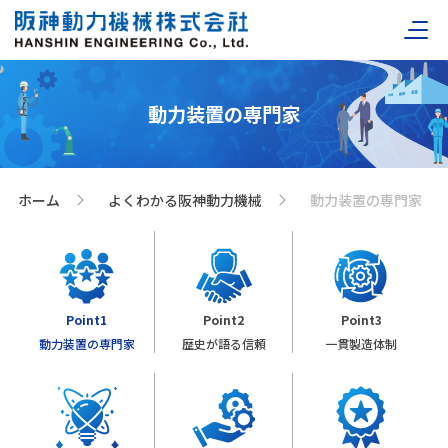
動力装置の専門家
ホーム
よくわかる阪神動力機械
動力装置の専門家
>
>
Point1
Point2
Point3
動力装置の専門家
歴史が語る信頼
一貫製造体制