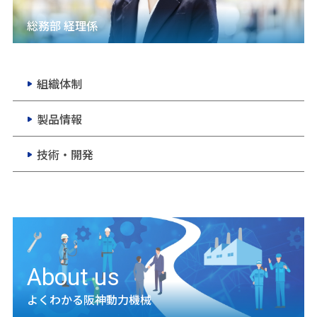
総務部 経理係
組織体制
製品情報
技術・開発
About us
よくわかる阪神動力機械