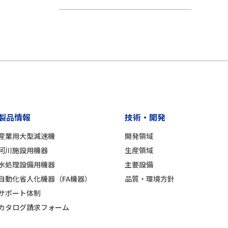
製品情報
技術・開発
産業用大型減速機
開発領域
河川施設用機器
生産領域
水処理設備用機器
主要設備
自動化省人化機器（FA機器）
品質・環境方針
サポート体制
カタログ請求フォーム