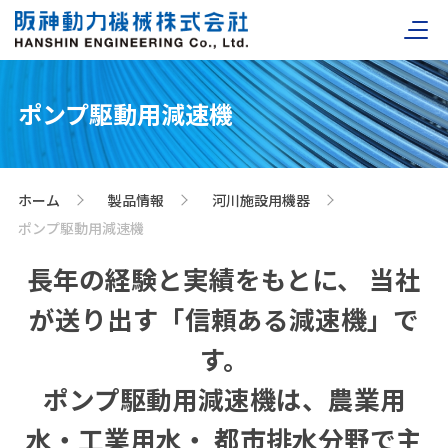
ポンプ駆動用減速機
ホーム
製品情報
河川施設用機器
>
>
>
ポンプ駆動用減速機
長年の経験と実績をもとに、
当社
が送り出す「信頼ある減速機」で
す。
ポンプ駆動用減速機は、農業用
水・工業用水・
都市排水分野で主