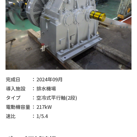
完成日
：
2024年09月
導入施設
：
排水機場
タイプ
：
空冷式平行軸(2段)
電動機容量
：
217kW
速比
：
1/5.4