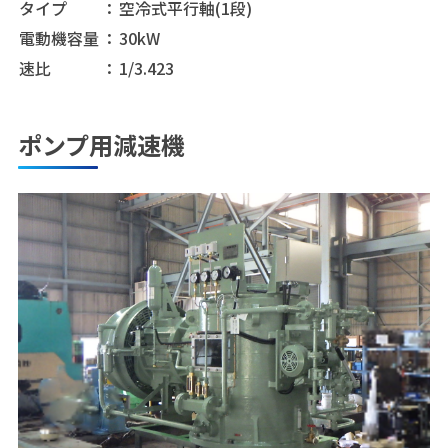
タイプ
：
空冷式平行軸(1段)
電動機容量
：
30kW
速比
：
1/3.423
ポンプ用減速機