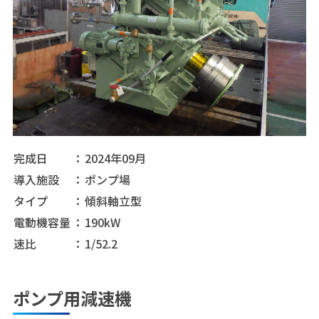
完成日
：
2024年09月
導入施設
：
ポンプ場
タイプ
：
傾斜軸立型
電動機容量
：
190kW
速比
：
1/52.2
ポンプ用減速機