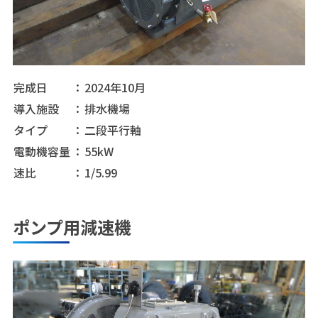
完成日
：
2024年10月
導入施設
：
排水機場
タイプ
：
二段平行軸
電動機容量
：
55kW
速比
：
1/5.99
ポンプ用減速機