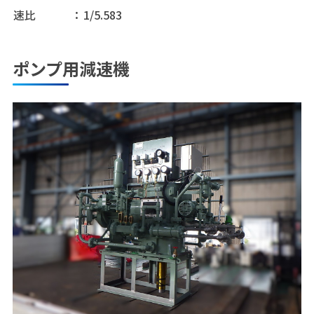
速比
：
1/5.583
ポンプ用減速機