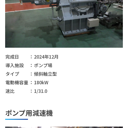
完成日
：
2024年12月
導入施設
：
ポンプ場
タイプ
：
傾斜軸立型
電動機容量
：
180kW
速比
：
1/31.0
ポンプ用減速機