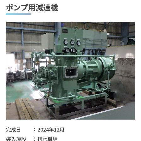
ポンプ用減速機
完成日
：
2024年12月
導入施設
：
排水機場