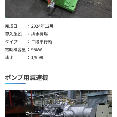
完成日
：
2024年12月
導入施設
：
排水機場
タイプ
：
二段平行軸
電動機容量
：
95kW
速比
：
1/9.99
ポンプ用減速機