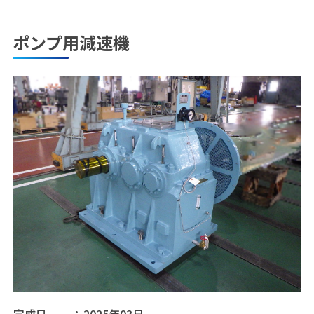
ポンプ用減速機