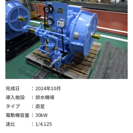
完成日
：
2024年10月
導入施設
：
排水機場
タイプ
：
遊星
電動機容量
：
30kW
速比
：
1/4.125