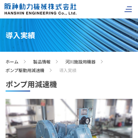
導入実績
ホーム
製品情報
河川施設用機器
>
>
>
ポンプ駆動用減速機
導入実績
>
ポンプ用減速機