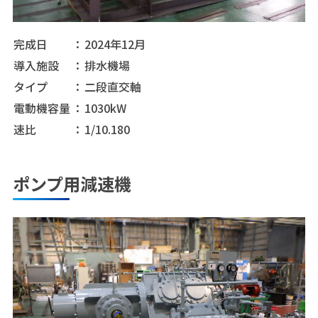
完成日
：
2024年12月
導入施設
：
排水機場
タイプ
：
二段直交軸
電動機容量
：
1030kW
速比
：
1/10.180
ポンプ用減速機