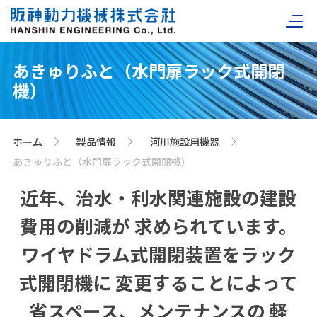
あきゅりふと（水門扉ラック式開閉
機）
ホーム
製品情報
河川施設用機器
>
>
>
あきゅりふと（水門扉ラック式開閉機）
近年、治水・利水関連施設の建設
費用の削減が
求められています。
ワイヤドラム式開閉装置をラック
式開閉機に
変更することによって
省スペース、メンテナンスの
軽