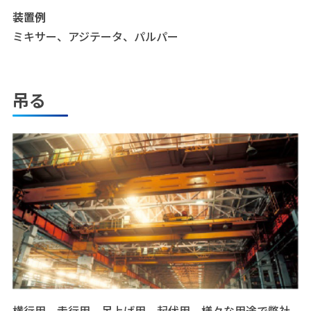
装置例
ミキサー、アジテータ、パルパー
吊る
横行用、走行用、吊上げ用、起伏用、様々な用途で弊社