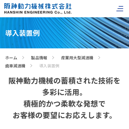
導入装置例
ホーム
製品情報
産業用大型減速機
>
>
>
歯車減速機
導入装置例
>
阪神動力機械の蓄積された技術を
多彩に活用。
積極的かつ柔軟な発想で
お客様の要望にお応えします。