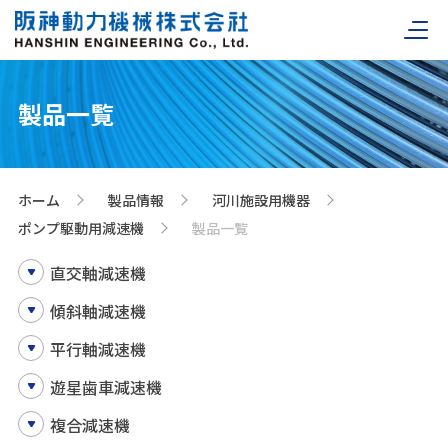
製品一覧
ホーム
製品情報
河川施設用機器
>
>
>
ポンプ駆動用減速機
製品一覧
>
直交軸減速機
傾斜軸減速機
平行軸減速機
遊星歯車減速機
複合減速機