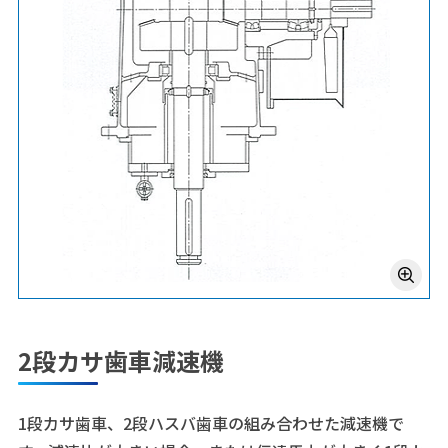
2段カサ歯車減速機
1段カサ歯車、2段ハスバ歯車の組み合わせた減速機で