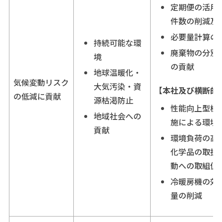
定期便の活用
件数の削減及
必要量計算の
持続可能な環
廃棄物の分別
境
の貢献
地球温暖化・
気候変動リスク
大気汚染・資
【本社及び横断的
の低減に貢献
源枯渇防止
性能向上型機
地域社会への
施による環境
貢献
環境負荷の高
化学品の取扱
動への取組促
冷暖房機の効
量の削減