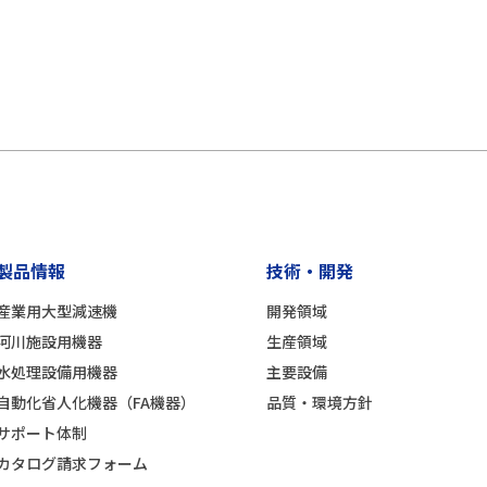
製品情報
技術・開発
産業用大型減速機
開発領域
河川施設用機器
生産領域
水処理設備用機器
主要設備
自動化省人化機器（FA機器）
品質・環境方針
サポート体制
カタログ請求フォーム